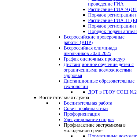
проведение ГИА
Расписание ГИА-9 (ОГ
Порядок регистрации 
Расписание ГИА-11 (Е
Порядок регистрации 
Порядок подачи аппел
Всероссийские проверочные
работы (ВПР)
Всероссийкая олимпиада
школьников 2024-2025
График оценочных процедур
Дистанционное обучение детей с
ограниченными возможностями
здоровья
Дистанционные образовательные
технологии
ДОТ в ГБОУ СОШ №2
Воспитательная служба
Воспитательная работа
Совет профилактики
Профориентация
Урегулирование споров
Профилактике экстремизма в
молодежной среде
Нормативные докумен