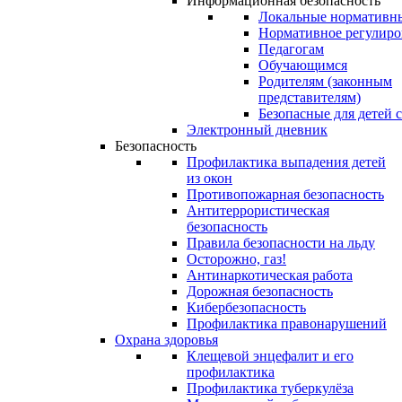
Информационная безопасность
Локальные нормативн
Нормативное регулиро
Педагогам
Обучающимся
Родителям (законным
представителям)
Безопасные для детей 
Электронный дневник
Безопасность
Профилактика выпадения детей
из окон
Противопожарная безопасность
Антитеррористическая
безопасность
Правила безопасности на льду
Осторожно, газ!
Антинаркотическая работа
Дорожная безопасность
Кибербезопасность
Профилактика правонарушений
Охрана здоровья
Клещевой энцефалит и его
профилактика
Профилактика туберкулёза