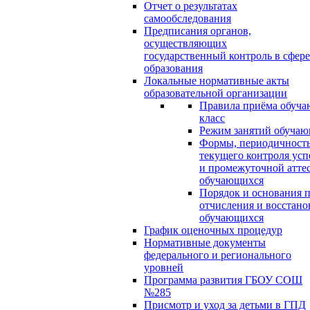
Отчет о результатах
самообследования
Предписания органов,
осуществляющих
государственный контроль в сфере
образования
Локальные нормативные акты
образовательной организации
Правила приёма обуча
класс
Режим занятий обуча
Формы, периодичность
текущего контроля усп
и промежуточной атте
обучающихся
Порядок и основания п
отчисления и восстано
обучающихся
График оценочных процедур
Нормативные документы
федерального и регионального
уровней
Программа развития ГБОУ СОШ
№285
Присмотр и уход за детьми в ГПД