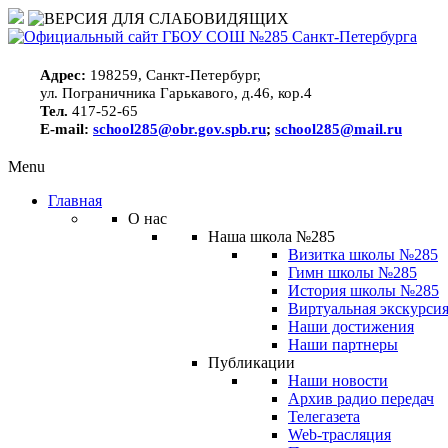
Адрес:
198259, Санкт-Петербург,
ул. Пограничника Гарькавого, д.46, кор.4
Тел.
417-52-65
E-mail:
school285@obr.gov.spb.ru
;
school285@mail.ru
Menu
Главная
О нас
Наша школа №285
Визитка школы №285
Гимн школы №285
История школы №285
Виртуальная экскурсия
Наши достижения
Наши партнеры
Публикации
Наши новости
Архив радио передач
Телегазета
Web-трасляция