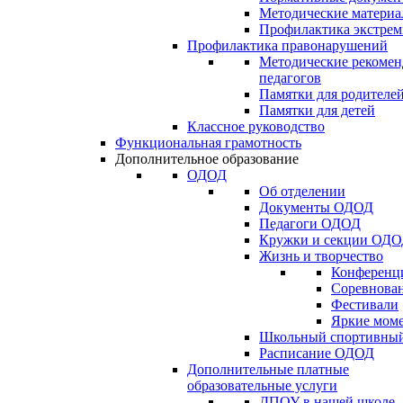
Методические матери
Профилактика экстрем
Профилактика правонарушений
Методические рекомен
педагогов
Памятки для родителе
Памятки для детей
Классное руководство
Функциональная грамотность
Дополнительное образование
ОДОД
Об отделении
Документы ОДОД
Педагоги ОДОД
Кружки и секции ОД
Жизнь и творчество
Конференц
Соревнован
Фестивали
Яркие мом
Школьный спортивный
Расписание ОДОД
Дополнительные платные
образовательные услуги
ДПОУ в нашей школе