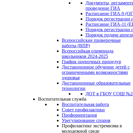
Документы, регламен
проведение ГИА
Расписание ГИА-9 (ОГ
Порядок регистрации 
Расписание ГИА-11 (Е
Порядок регистрации 
Порядок подачи аппел
Всероссийские проверочные
работы (ВПР)
Всероссийкая олимпиада
школьников 2024-2025
График оценочных процедур
Дистанционное обучение детей с
ограниченными возможностями
здоровья
Дистанционные образовательные
технологии
ДОТ в ГБОУ СОШ №2
Воспитательная служба
Воспитательная работа
Совет профилактики
Профориентация
Урегулирование споров
Профилактике экстремизма в
молодежной среде