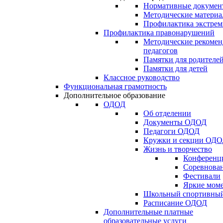
Нормативные докумен
Методические матери
Профилактика экстрем
Профилактика правонарушений
Методические рекомен
педагогов
Памятки для родителе
Памятки для детей
Классное руководство
Функциональная грамотность
Дополнительное образование
ОДОД
Об отделении
Документы ОДОД
Педагоги ОДОД
Кружки и секции ОД
Жизнь и творчество
Конференц
Соревнован
Фестивали
Яркие мом
Школьный спортивный
Расписание ОДОД
Дополнительные платные
образовательные услуги