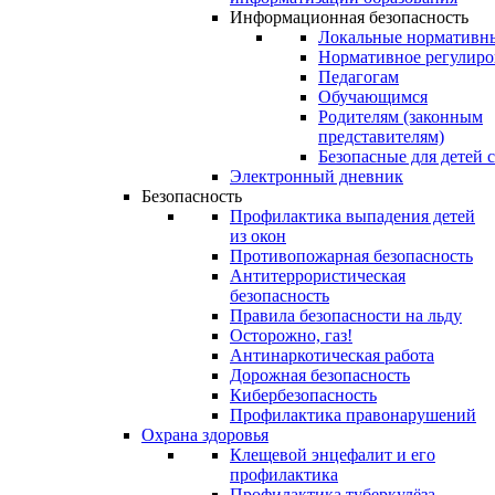
Информационная безопасность
Локальные нормативн
Нормативное регулиро
Педагогам
Обучающимся
Родителям (законным
представителям)
Безопасные для детей 
Электронный дневник
Безопасность
Профилактика выпадения детей
из окон
Противопожарная безопасность
Антитеррористическая
безопасность
Правила безопасности на льду
Осторожно, газ!
Антинаркотическая работа
Дорожная безопасность
Кибербезопасность
Профилактика правонарушений
Охрана здоровья
Клещевой энцефалит и его
профилактика
Профилактика туберкулёза