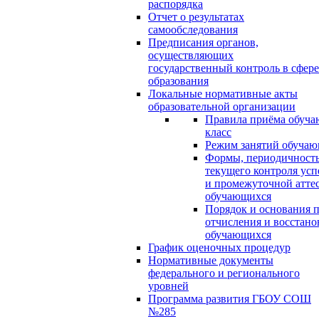
распорядка
Отчет о результатах
самообследования
Предписания органов,
осуществляющих
государственный контроль в сфере
образования
Локальные нормативные акты
образовательной организации
Правила приёма обуча
класс
Режим занятий обуча
Формы, периодичность
текущего контроля усп
и промежуточной атте
обучающихся
Порядок и основания п
отчисления и восстано
обучающихся
График оценочных процедур
Нормативные документы
федерального и регионального
уровней
Программа развития ГБОУ СОШ
№285