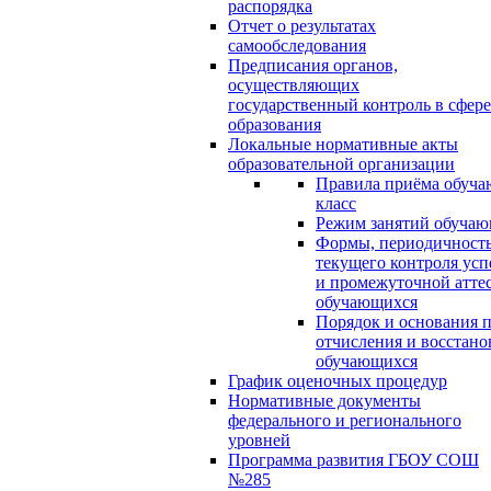
распорядка
Отчет о результатах
самообследования
Предписания органов,
осуществляющих
государственный контроль в сфере
образования
Локальные нормативные акты
образовательной организации
Правила приёма обуча
класс
Режим занятий обуча
Формы, периодичность
текущего контроля усп
и промежуточной атте
обучающихся
Порядок и основания п
отчисления и восстано
обучающихся
График оценочных процедур
Нормативные документы
федерального и регионального
уровней
Программа развития ГБОУ СОШ
№285