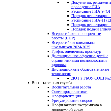
Документы, регламен
проведение ГИА
Расписание ГИА-9 (ОГ
Порядок регистрации 
Расписание ГИА-11 (Е
Порядок регистрации 
Порядок подачи аппел
Всероссийские проверочные
работы (ВПР)
Всероссийкая олимпиада
школьников 2024-2025
График оценочных процедур
Дистанционное обучение детей с
ограниченными возможностями
здоровья
Дистанционные образовательные
технологии
ДОТ в ГБОУ СОШ №2
Воспитательная служба
Воспитательная работа
Совет профилактики
Профориентация
Урегулирование споров
Профилактике экстремизма в
молодежной среде