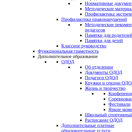
Нормативные докумен
Методические матери
Профилактика экстрем
Профилактика правонарушений
Методические рекомен
педагогов
Памятки для родителе
Памятки для детей
Классное руководство
Функциональная грамотность
Дополнительное образование
ОДОД
Об отделении
Документы ОДОД
Педагоги ОДОД
Кружки и секции ОД
Жизнь и творчество
Конференц
Соревнован
Фестивали
Яркие мом
Школьный спортивный
Расписание ОДОД
Дополнительные платные
образовательные услуги