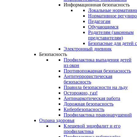
Информационная безопасность
Локальные нормативн
Нормативное регулиро
Педагогам
Обучающимся
Родителям (законным
представителям)
Безопасные для детей 
Электронный дневник
Безопасность
Профилактика выпадения детей
из окон
Противопожарная безопасность
Антитеррористическая
безопасность
Правила безопасности на льду
Осторожно, газ!
Антинаркотическая работа
Дорожная безопасность
Кибербезопасность
Профилактика правонарушений
Охрана здоровья
Клещевой энцефалит и его
профилактика
Профилактика туберкулёза