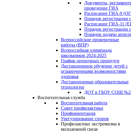
Документы, регламен
проведение ГИА
Расписание ГИА-9 (ОГ
Порядок регистрации 
Расписание ГИА-11 (Е
Порядок регистрации 
Порядок подачи аппел
Всероссийские проверочные
работы (ВПР)
Всероссийкая олимпиада
школьников 2024-2025
График оценочных процедур
Дистанционное обучение детей с
ограниченными возможностями
здоровья
Дистанционные образовательные
технологии
ДОТ в ГБОУ СОШ №2
Воспитательная служба
Воспитательная работа
Совет профилактики
Профориентация
Урегулирование споров
Профилактике экстремизма в
молодежной среде