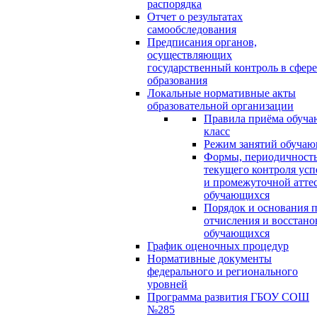
распорядка
Отчет о результатах
самообследования
Предписания органов,
осуществляющих
государственный контроль в сфере
образования
Локальные нормативные акты
образовательной организации
Правила приёма обуча
класс
Режим занятий обуча
Формы, периодичность
текущего контроля усп
и промежуточной атте
обучающихся
Порядок и основания п
отчисления и восстано
обучающихся
График оценочных процедур
Нормативные документы
федерального и регионального
уровней
Программа развития ГБОУ СОШ
№285