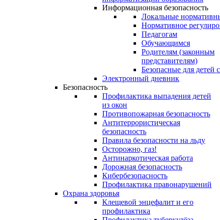
Информационная безопасность
Локальные нормативн
Нормативное регулиро
Педагогам
Обучающимся
Родителям (законным
представителям)
Безопасные для детей 
Электронный дневник
Безопасность
Профилактика выпадения детей
из окон
Противопожарная безопасность
Антитеррористическая
безопасность
Правила безопасности на льду
Осторожно, газ!
Антинаркотическая работа
Дорожная безопасность
Кибербезопасность
Профилактика правонарушений
Охрана здоровья
Клещевой энцефалит и его
профилактика
Профилактика туберкулёза