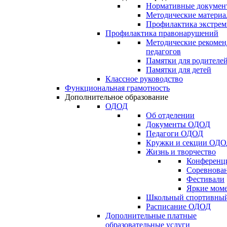
Нормативные докумен
Методические матери
Профилактика экстрем
Профилактика правонарушений
Методические рекомен
педагогов
Памятки для родителе
Памятки для детей
Классное руководство
Функциональная грамотность
Дополнительное образование
ОДОД
Об отделении
Документы ОДОД
Педагоги ОДОД
Кружки и секции ОД
Жизнь и творчество
Конференц
Соревнован
Фестивали
Яркие мом
Школьный спортивный
Расписание ОДОД
Дополнительные платные
образовательные услуги