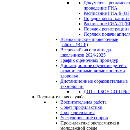
Документы, регламен
проведение ГИА
Расписание ГИА-9 (ОГ
Порядок регистрации 
Расписание ГИА-11 (Е
Порядок регистрации 
Порядок подачи аппел
Всероссийские проверочные
работы (ВПР)
Всероссийкая олимпиада
школьников 2024-2025
График оценочных процедур
Дистанционное обучение детей с
ограниченными возможностями
здоровья
Дистанционные образовательные
технологии
ДОТ в ГБОУ СОШ №2
Воспитательная служба
Воспитательная работа
Совет профилактики
Профориентация
Урегулирование споров
Профилактике экстремизма в
молодежной среде