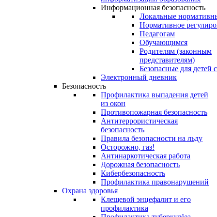
Информационная безопасность
Локальные нормативн
Нормативное регулиро
Педагогам
Обучающимся
Родителям (законным
представителям)
Безопасные для детей 
Электронный дневник
Безопасность
Профилактика выпадения детей
из окон
Противопожарная безопасность
Антитеррористическая
безопасность
Правила безопасности на льду
Осторожно, газ!
Антинаркотическая работа
Дорожная безопасность
Кибербезопасность
Профилактика правонарушений
Охрана здоровья
Клещевой энцефалит и его
профилактика
Профилактика туберкулёза