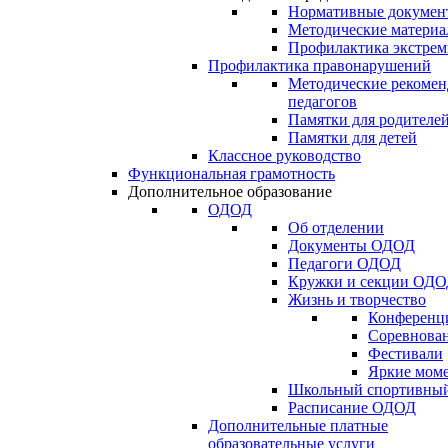
Нормативные докумен
Методические матери
Профилактика экстрем
Профилактика правонарушений
Методические рекомен
педагогов
Памятки для родителе
Памятки для детей
Классное руководство
Функциональная грамотность
Дополнительное образование
ОДОД
Об отделении
Документы ОДОД
Педагоги ОДОД
Кружки и секции ОД
Жизнь и творчество
Конференц
Соревнован
Фестивали
Яркие мом
Школьный спортивный
Расписание ОДОД
Дополнительные платные
образовательные услуги