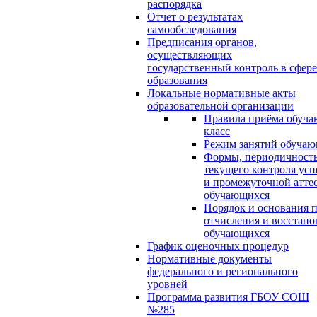
распорядка
Отчет о результатах
самообследования
Предписания органов,
осуществляющих
государственный контроль в сфере
образования
Локальные нормативные акты
образовательной организации
Правила приёма обуча
класс
Режим занятий обуча
Формы, периодичность
текущего контроля усп
и промежуточной атте
обучающихся
Порядок и основания п
отчисления и восстано
обучающихся
График оценочных процедур
Нормативные документы
федерального и регионального
уровней
Программа развития ГБОУ СОШ
№285