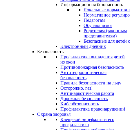
Информационная безопасность
Локальные нормативн
Нормативное регулиро
Педагогам
Обучающимся
Родителям (законным
представителям)
Безопасные для детей 
Электронный дневник
Безопасность
Профилактика выпадения детей
из окон
Противопожарная безопасность
Антитеррористическая
безопасность
Правила безопасности на льду
Осторожно, газ!
Антинаркотическая работа
Дорожная безопасность
Кибербезопасность
Профилактика правонарушений
Охрана здоровья
Клещевой энцефалит и его
профилактика
Профилактика туберкулёза