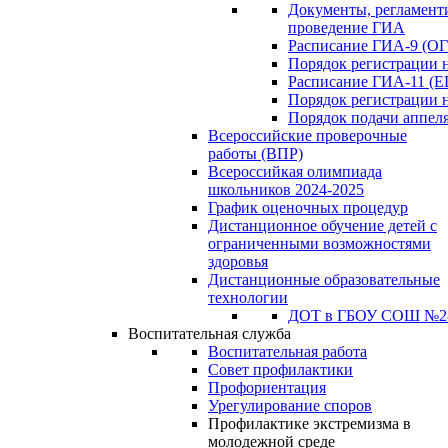
Документы, регламен
проведение ГИА
Расписание ГИА-9 (ОГ
Порядок регистрации 
Расписание ГИА-11 (Е
Порядок регистрации 
Порядок подачи аппел
Всероссийские проверочные
работы (ВПР)
Всероссийкая олимпиада
школьников 2024-2025
График оценочных процедур
Дистанционное обучение детей с
ограниченными возможностями
здоровья
Дистанционные образовательные
технологии
ДОТ в ГБОУ СОШ №2
Воспитательная служба
Воспитательная работа
Совет профилактики
Профориентация
Урегулирование споров
Профилактике экстремизма в
молодежной среде