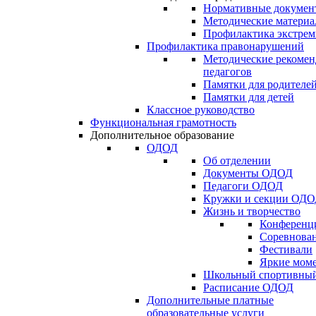
Нормативные докумен
Методические матери
Профилактика экстрем
Профилактика правонарушений
Методические рекомен
педагогов
Памятки для родителе
Памятки для детей
Классное руководство
Функциональная грамотность
Дополнительное образование
ОДОД
Об отделении
Документы ОДОД
Педагоги ОДОД
Кружки и секции ОД
Жизнь и творчество
Конференц
Соревнован
Фестивали
Яркие мом
Школьный спортивный
Расписание ОДОД
Дополнительные платные
образовательные услуги