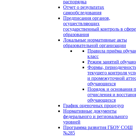
распорядка
Отчет о результатах
самообследования
Предписания органов,
осуществляющих
государственный контроль в сфере
образования
Локальные нормативные акты
образовательной организации
Правила приёма обуча
класс
Режим занятий обуча
Формы, периодичность
текущего контроля усп
и промежуточной атте
обучающихся
Порядок и основания п
отчисления и восстано
обучающихся
График оценочных процедур
Нормативные документы
федерального и регионального
уровней
Программа развития ГБОУ СОШ
№285