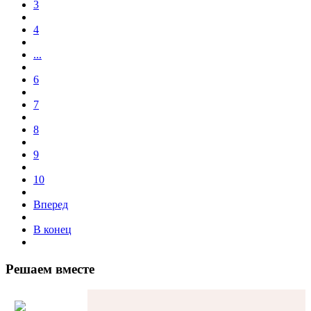
3
4
...
6
7
8
9
10
Вперед
В конец
Решаем вместе