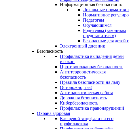
Информационная безопасность
Локальные нормативн
Нормативное регулиро
Педагогам
Обучающимся
Родителям (законным
представителям)
Безопасные для детей 
Электронный дневник
Безопасность
Профилактика выпадения детей
из окон
Противопожарная безопасность
Антитеррористическая
безопасность
Правила безопасности на льду
Осторожно, газ!
Антинаркотическая работа
Дорожная безопасность
Кибербезопасность
Профилактика правонарушений
Охрана здоровья
Клещевой энцефалит и его
профилактика
Профилактика туберкулёза