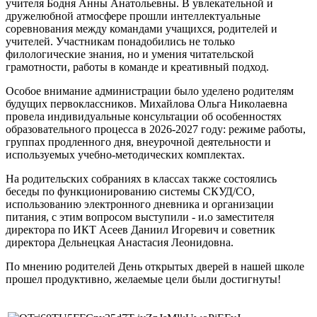
учителя Бодня Анны Анатольевны. В увлекательной и
дружелюбной атмосфере прошли интеллектуальные
соревнования между командами учащихся, родителей и
учителей. Участникам понадобились не только
филологические знания, но и умения читательской
грамотности, работы в команде и креативный подход.
Особое внимание администрации было уделено родителям
будущих первоклассников. Михайлова Ольга Николаевна
провела индивидуальные консультации об особенностях
образовательного процесса в 2026-2027 году: режиме работы,
группах продленного дня, внеурочной деятельности и
используемых учебно-методических комплектах.
На родительских собраниях в классах также состоялись
беседы по функционированию системы СКУД/СО,
использованию электронного дневника и организации
питания, с этим вопросом выступили - и.о заместителя
директора по ИКТ Асеев Даниил Игоревич и советник
директора Дельнецкая Анастасия Леонидовна.
По мнению родителей День открытых дверей в нашей школе
прошел продуктивно, желаемые цели были достигнуты!