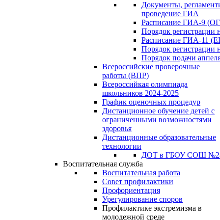
Документы, регламен
проведение ГИА
Расписание ГИА-9 (ОГ
Порядок регистрации 
Расписание ГИА-11 (Е
Порядок регистрации 
Порядок подачи аппел
Всероссийские проверочные
работы (ВПР)
Всероссийкая олимпиада
школьников 2024-2025
График оценочных процедур
Дистанционное обучение детей с
ограниченными возможностями
здоровья
Дистанционные образовательные
технологии
ДОТ в ГБОУ СОШ №2
Воспитательная служба
Воспитательная работа
Совет профилактики
Профориентация
Урегулирование споров
Профилактике экстремизма в
молодежной среде