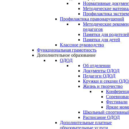
Нормативные докумен
Методические матери
Профилактика экстрем
Профилактика правонарушений
Методические рекомен
педагогов
Памятки для родителе
Памятки для детей
Классное руководство
Функциональная грамотность
Дополнительное образование
ОДОД
Об отделении
Документы ОДОД
Педагоги ОДОД
Кружки и секции ОД
Жизнь и творчество
Конференц
Соревнован
Фестивали
Яркие мом
Школьный спортивный
Расписание ОДОД
Дополнительные платные
образовательные услуги