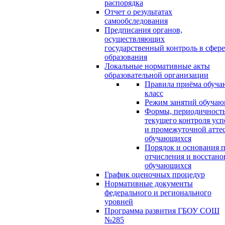
распорядка
Отчет о результатах
самообследования
Предписания органов,
осуществляющих
государственный контроль в сфере
образования
Локальные нормативные акты
образовательной организации
Правила приёма обуча
класс
Режим занятий обуча
Формы, периодичность
текущего контроля усп
и промежуточной атте
обучающихся
Порядок и основания п
отчисления и восстано
обучающихся
График оценочных процедур
Нормативные документы
федерального и регионального
уровней
Программа развития ГБОУ СОШ
№285