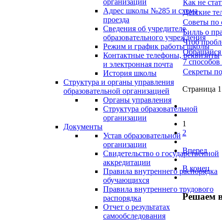
организации
Как не стат
Адрес школы №285 и схема
Детские те
проезда
Советы по 
Сведения об учредителе
Билль о пр
образовательного учреждения
Чтоб пробл
Режим и график работы школы
Обращайся
Контактные телефоны, реквизиты
7 способов
и электронная почта
Секреты по
История школы
Структура и органы управления
Страница 1
образовательной организацией
Органы управления
Структура образовательной
организации
1
Документы
2
Устав образовательной
организации
Вперед
Свидетельство о государственной
аккредитации
В конец
Правила внутреннего распорядка
обучающихся
Правила внутреннего трудового
Решаем в
распорядка
Отчет о результатах
самообследования