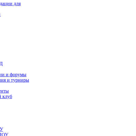
дации для
й
ОД
ии и форумы
ия и турниры
енты
 клуб
ОУ
ДПОУ