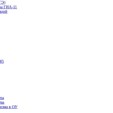
ГЭ)
на ГИА-11
яций
85
ты
алы
изма в ОУ