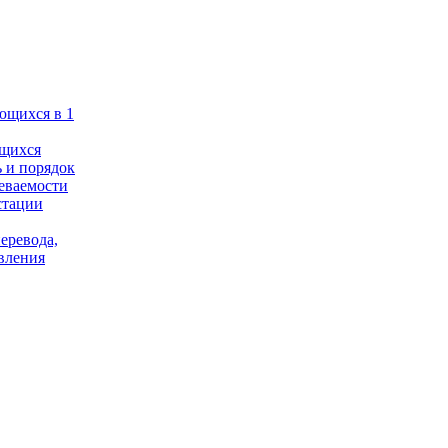
ющихся в 1
ющихся
 и порядок
еваемости
стации
еревода,
вления