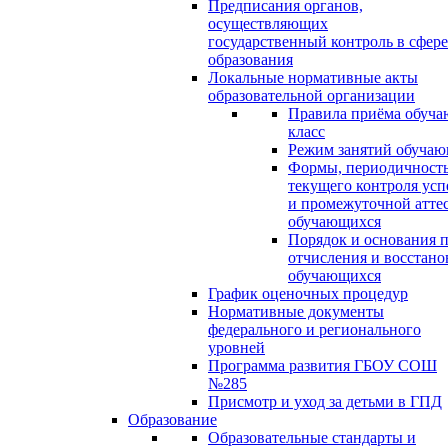
Предписания органов,
осуществляющих
государственный контроль в сфере
образования
Локальные нормативные акты
образовательной организации
Правила приёма обуча
класс
Режим занятий обуча
Формы, периодичность
текущего контроля усп
и промежуточной атте
обучающихся
Порядок и основания п
отчисления и восстано
обучающихся
График оценочных процедур
Нормативные документы
федерального и регионального
уровней
Программа развития ГБОУ СОШ
№285
Присмотр и уход за детьми в ГПД
Образование
Образовательные стандарты и