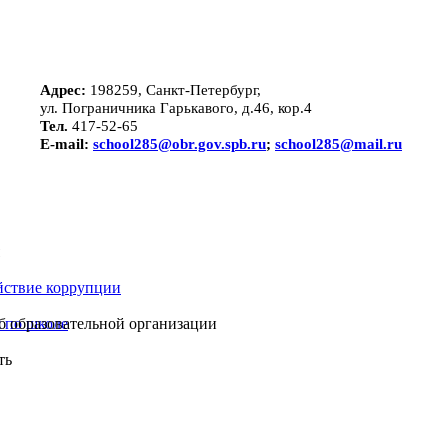
Адрес:
198259, Санкт-Петербург,
ул. Пограничника Гарькавого, д.46, кор.4
Тел.
417-52-65
E-mail:
school285@obr.gov.spb.ru
;
school285@mail.ru
йствие коррупции
 по школе
б образовательной организации
ть