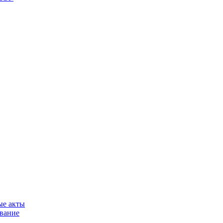
ые акты
вание