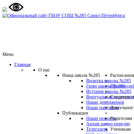
Menu
Главная
О нас
Наша школа №285
Расписания
Визитка школы №285
Гимн школы №285
Противоде
История школы №285
Виртуальная экскурсия
Сведения о
Наши достижения
Наши партнеры
Деятельнос
Публикации
Наши новости
Родителям
Архив радио передач
Телегазета
Ученикам