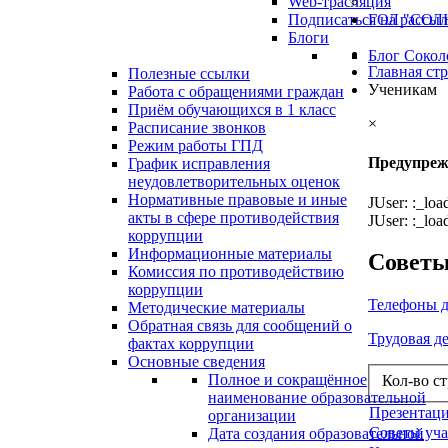
Web-трасляция
Подписаться на рассы
ГОЛ "СОЛ
Блоги
Блог Сокол
Главная ст
Полезные ссылки
Ученикам
Работа с обращениями граждан
Приём обучающихся в 1 класс
×
Расписание звонков
Режим работы ГПД
Предупреж
График исправления
неудовлетворительных оценок
Нормативные правовые и иные
JUser: :_lo
акты в сфере противодействия
JUser: :_lo
коррупции
Информационные материалы
Советы
Комиссия по противодействию
коррупции
Телефоны д
Методические материалы
Обратная связь для сообщений о
Трудовая д
фактах коррупции
Основные сведения
Полное и сокращённое
Кол-во с
наименование образовательной
Презентац
организации
Советы уч
Дата создания образовательной