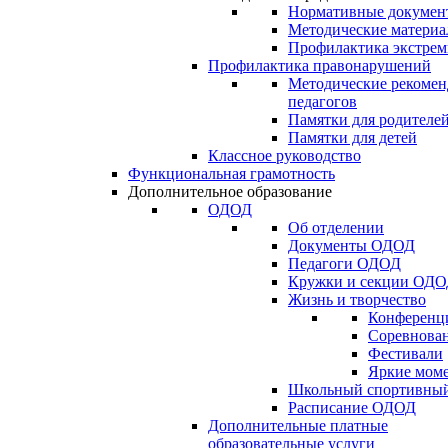
Нормативные докумен
Методические матери
Профилактика экстрем
Профилактика правонарушений
Методические рекомен
педагогов
Памятки для родителе
Памятки для детей
Классное руководство
Функциональная грамотность
Дополнительное образование
ОДОД
Об отделении
Документы ОДОД
Педагоги ОДОД
Кружки и секции ОД
Жизнь и творчество
Конференц
Соревнован
Фестивали
Яркие мом
Школьный спортивный
Расписание ОДОД
Дополнительные платные
образовательные услуги