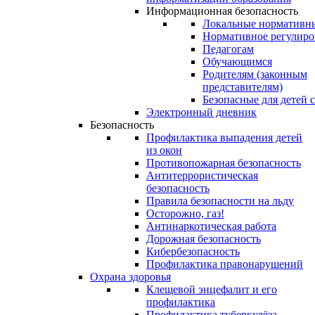
Информационная безопасность
Локальные нормативн
Нормативное регулиро
Педагогам
Обучающимся
Родителям (законным
представителям)
Безопасные для детей 
Электронный дневник
Безопасность
Профилактика выпадения детей
из окон
Противопожарная безопасность
Антитеррористическая
безопасность
Правила безопасности на льду
Осторожно, газ!
Антинаркотическая работа
Дорожная безопасность
Кибербезопасность
Профилактика правонарушений
Охрана здоровья
Клещевой энцефалит и его
профилактика
Профилактика туберкулёза