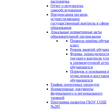
распорядка
Отчет о результатах
самообследования
Предписания органов,
осуществляющих
государственный контроль в сфере
образования
Локальные нормативные акты
образовательной организации
Правила приёма обуча
класс
Режим занятий обуча
Формы, периодичность
текущего контроля усп
и промежуточной атте
обучающихся
Порядок и основания п
отчисления и восстано
обучающихся
График оценочных процедур
Нормативные документы
федерального и регионального
уровней
Программа развития ГБОУ СОШ
№285