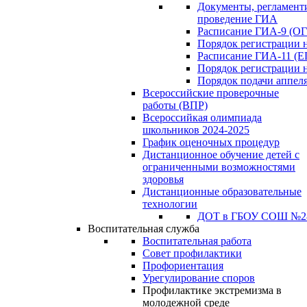
Документы, регламен
проведение ГИА
Расписание ГИА-9 (ОГ
Порядок регистрации 
Расписание ГИА-11 (Е
Порядок регистрации 
Порядок подачи аппел
Всероссийские проверочные
работы (ВПР)
Всероссийкая олимпиада
школьников 2024-2025
График оценочных процедур
Дистанционное обучение детей с
ограниченными возможностями
здоровья
Дистанционные образовательные
технологии
ДОТ в ГБОУ СОШ №2
Воспитательная служба
Воспитательная работа
Совет профилактики
Профориентация
Урегулирование споров
Профилактике экстремизма в
молодежной среде