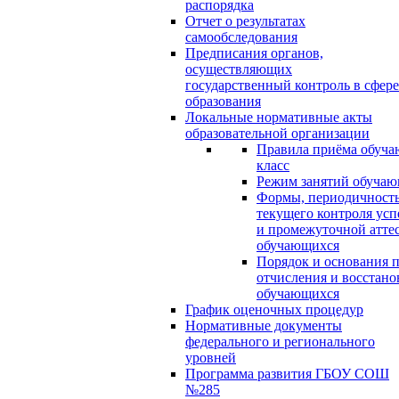
распорядка
Отчет о результатах
самообследования
Предписания органов,
осуществляющих
государственный контроль в сфере
образования
Локальные нормативные акты
образовательной организации
Правила приёма обуча
класс
Режим занятий обуча
Формы, периодичность
текущего контроля усп
и промежуточной атте
обучающихся
Порядок и основания п
отчисления и восстано
обучающихся
График оценочных процедур
Нормативные документы
федерального и регионального
уровней
Программа развития ГБОУ СОШ
№285