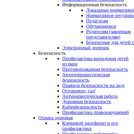
Информационная безопасность
Локальные нормативн
Нормативное регулиро
Педагогам
Обучающимся
Родителям (законным
представителям)
Безопасные для детей 
Электронный дневник
Безопасность
Профилактика выпадения детей
из окон
Противопожарная безопасность
Антитеррористическая
безопасность
Правила безопасности на льду
Осторожно, газ!
Антинаркотическая работа
Дорожная безопасность
Кибербезопасность
Профилактика правонарушений
Охрана здоровья
Клещевой энцефалит и его
профилактика
Профилактика туберкулёза