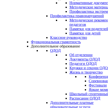
Нормативные докумен
Методические матери
Профилактика экстрем
Профилактика правонарушений
Методические рекомен
педагогов
Памятки для родителе
Памятки для детей
Классное руководство
Функциональная грамотность
Дополнительное образование
ОДОД
Об отделении
Документы ОДОД
Педагоги ОДОД
Кружки и секции ОД
Жизнь и творчество
Конференц
Соревнован
Фестивали
Яркие мом
Школьный спортивный
Расписание ОДОД
Дополнительные платные
образовательные услуги