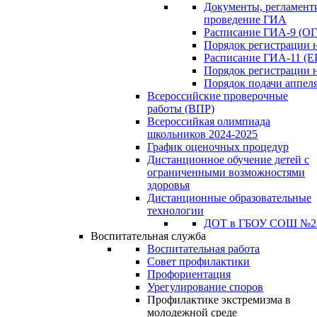
Документы, регламен
проведение ГИА
Расписание ГИА-9 (ОГ
Порядок регистрации 
Расписание ГИА-11 (Е
Порядок регистрации 
Порядок подачи аппел
Всероссийские проверочные
работы (ВПР)
Всероссийкая олимпиада
школьников 2024-2025
График оценочных процедур
Дистанционное обучение детей с
ограниченными возможностями
здоровья
Дистанционные образовательные
технологии
ДОТ в ГБОУ СОШ №2
Воспитательная служба
Воспитательная работа
Совет профилактики
Профориентация
Урегулирование споров
Профилактике экстремизма в
молодежной среде