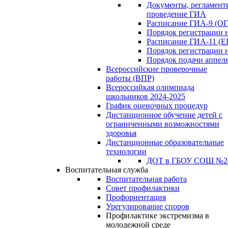
Документы, регламен
проведение ГИА
Расписание ГИА-9 (ОГ
Порядок регистрации 
Расписание ГИА-11 (Е
Порядок регистрации 
Порядок подачи аппел
Всероссийские проверочные
работы (ВПР)
Всероссийкая олимпиада
школьников 2024-2025
График оценочных процедур
Дистанционное обучение детей с
ограниченными возможностями
здоровья
Дистанционные образовательные
технологии
ДОТ в ГБОУ СОШ №2
Воспитательная служба
Воспитательная работа
Совет профилактики
Профориентация
Урегулирование споров
Профилактике экстремизма в
молодежной среде