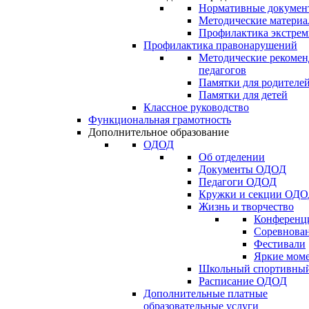
Нормативные докумен
Методические матери
Профилактика экстрем
Профилактика правонарушений
Методические рекомен
педагогов
Памятки для родителе
Памятки для детей
Классное руководство
Функциональная грамотность
Дополнительное образование
ОДОД
Об отделении
Документы ОДОД
Педагоги ОДОД
Кружки и секции ОД
Жизнь и творчество
Конференц
Соревнован
Фестивали
Яркие мом
Школьный спортивный
Расписание ОДОД
Дополнительные платные
образовательные услуги