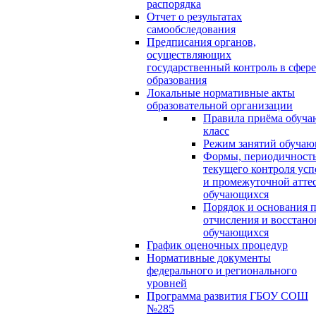
распорядка
Отчет о результатах
самообследования
Предписания органов,
осуществляющих
государственный контроль в сфере
образования
Локальные нормативные акты
образовательной организации
Правила приёма обуча
класс
Режим занятий обуча
Формы, периодичность
текущего контроля усп
и промежуточной атте
обучающихся
Порядок и основания п
отчисления и восстано
обучающихся
График оценочных процедур
Нормативные документы
федерального и регионального
уровней
Программа развития ГБОУ СОШ
№285