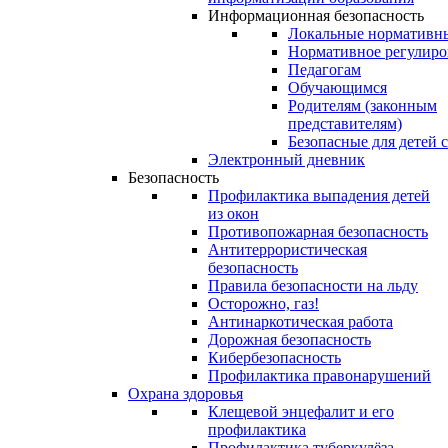
Информационная безопасность
Локальные нормативн
Нормативное регулиро
Педагогам
Обучающимся
Родителям (законным
представителям)
Безопасные для детей 
Электронный дневник
Безопасность
Профилактика выпадения детей
из окон
Противопожарная безопасность
Антитеррористическая
безопасность
Правила безопасности на льду
Осторожно, газ!
Антинаркотическая работа
Дорожная безопасность
Кибербезопасность
Профилактика правонарушений
Охрана здоровья
Клещевой энцефалит и его
профилактика
Профилактика туберкулёза