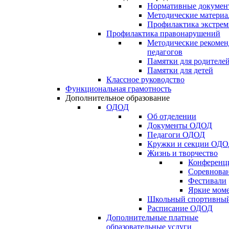
Нормативные докумен
Методические матери
Профилактика экстрем
Профилактика правонарушений
Методические рекомен
педагогов
Памятки для родителе
Памятки для детей
Классное руководство
Функциональная грамотность
Дополнительное образование
ОДОД
Об отделении
Документы ОДОД
Педагоги ОДОД
Кружки и секции ОД
Жизнь и творчество
Конференц
Соревнован
Фестивали
Яркие мом
Школьный спортивный
Расписание ОДОД
Дополнительные платные
образовательные услуги