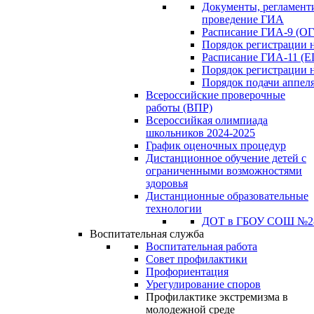
Документы, регламен
проведение ГИА
Расписание ГИА-9 (ОГ
Порядок регистрации 
Расписание ГИА-11 (Е
Порядок регистрации 
Порядок подачи аппел
Всероссийские проверочные
работы (ВПР)
Всероссийкая олимпиада
школьников 2024-2025
График оценочных процедур
Дистанционное обучение детей с
ограниченными возможностями
здоровья
Дистанционные образовательные
технологии
ДОТ в ГБОУ СОШ №2
Воспитательная служба
Воспитательная работа
Совет профилактики
Профориентация
Урегулирование споров
Профилактике экстремизма в
молодежной среде