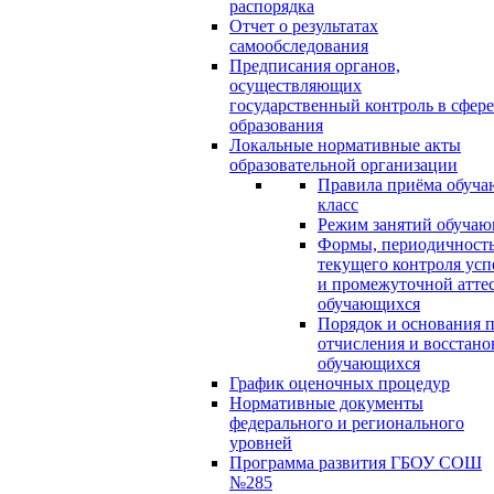
распорядка
Отчет о результатах
самообследования
Предписания органов,
осуществляющих
государственный контроль в сфере
образования
Локальные нормативные акты
образовательной организации
Правила приёма обуча
класс
Режим занятий обуча
Формы, периодичность
текущего контроля усп
и промежуточной атте
обучающихся
Порядок и основания п
отчисления и восстано
обучающихся
График оценочных процедур
Нормативные документы
федерального и регионального
уровней
Программа развития ГБОУ СОШ
№285