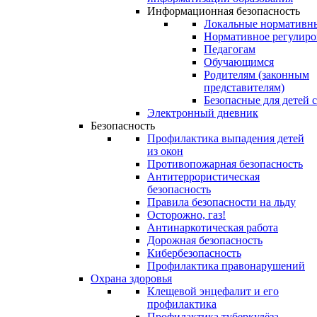
Информационная безопасность
Локальные нормативн
Нормативное регулиро
Педагогам
Обучающимся
Родителям (законным
представителям)
Безопасные для детей 
Электронный дневник
Безопасность
Профилактика выпадения детей
из окон
Противопожарная безопасность
Антитеррористическая
безопасность
Правила безопасности на льду
Осторожно, газ!
Антинаркотическая работа
Дорожная безопасность
Кибербезопасность
Профилактика правонарушений
Охрана здоровья
Клещевой энцефалит и его
профилактика
Профилактика туберкулёза