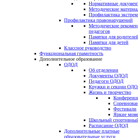
Нормативные докумен
Методические матери
Профилактика экстрем
Профилактика правонарушений
Методические рекомен
педагогов
Памятки для родителе
Памятки для детей
Классное руководство
Функциональная грамотность
Дополнительное образование
ОДОД
Об отделении
Документы ОДОД
Педагоги ОДОД
Кружки и секции ОД
Жизнь и творчество
Конференц
Соревнован
Фестивали
Яркие мом
Школьный спортивный
Расписание ОДОД
Дополнительные платные
образовательные услуги