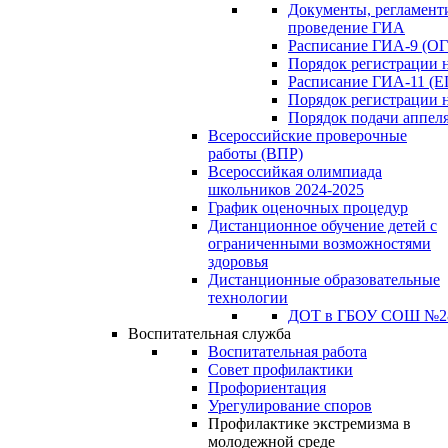
Документы, регламен
проведение ГИА
Расписание ГИА-9 (ОГ
Порядок регистрации 
Расписание ГИА-11 (Е
Порядок регистрации 
Порядок подачи аппел
Всероссийские проверочные
работы (ВПР)
Всероссийкая олимпиада
школьников 2024-2025
График оценочных процедур
Дистанционное обучение детей с
ограниченными возможностями
здоровья
Дистанционные образовательные
технологии
ДОТ в ГБОУ СОШ №2
Воспитательная служба
Воспитательная работа
Совет профилактики
Профориентация
Урегулирование споров
Профилактике экстремизма в
молодежной среде