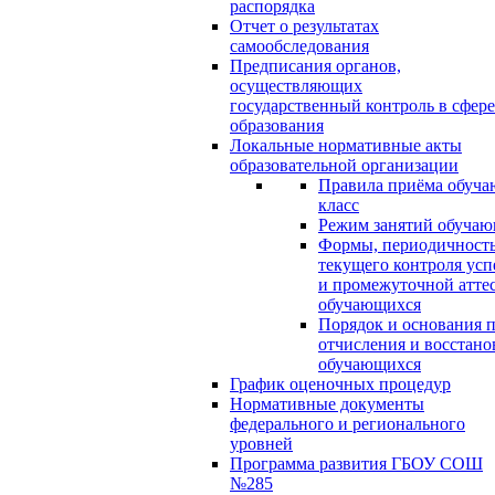
распорядка
Отчет о результатах
самообследования
Предписания органов,
осуществляющих
государственный контроль в сфере
образования
Локальные нормативные акты
образовательной организации
Правила приёма обуча
класс
Режим занятий обуча
Формы, периодичность
текущего контроля усп
и промежуточной атте
обучающихся
Порядок и основания п
отчисления и восстано
обучающихся
График оценочных процедур
Нормативные документы
федерального и регионального
уровней
Программа развития ГБОУ СОШ
№285