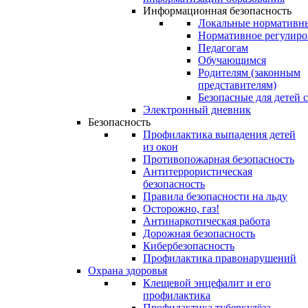
Информационная безопасность
Локальные нормативн
Нормативное регулиро
Педагогам
Обучающимся
Родителям (законным
представителям)
Безопасные для детей 
Электронный дневник
Безопасность
Профилактика выпадения детей
из окон
Противопожарная безопасность
Антитеррористическая
безопасность
Правила безопасности на льду
Осторожно, газ!
Антинаркотическая работа
Дорожная безопасность
Кибербезопасность
Профилактика правонарушений
Охрана здоровья
Клещевой энцефалит и его
профилактика
Профилактика туберкулёза